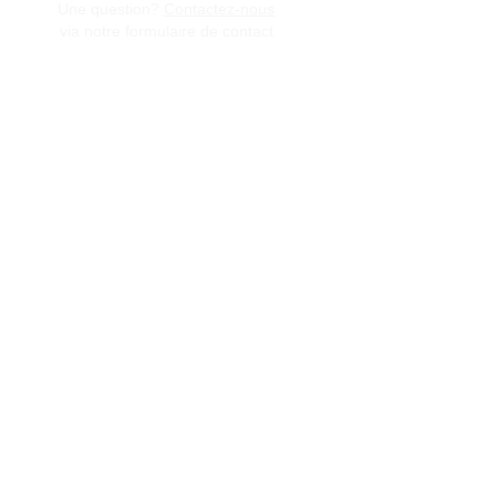
Une question?
Contactez-nous
via notre formulaire de contact
Conditions générales de vente
Programme de fidèlité
BLOG
FAQ
Parrainer un ami
E‑mail
Oui, abonnez-moi à votre 
newsletter.
Envoyer