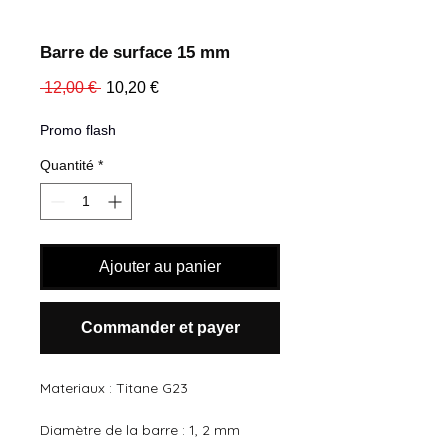
Barre de surface 15 mm
Prix
Prix
 12,00 € 
10,20 €
original
promotionnel
Promo flash
Quantité
*
Ajouter au panier
Commander et payer
Materiaux : Titane G23 
Diamètre de la barre : 1, 2 mm