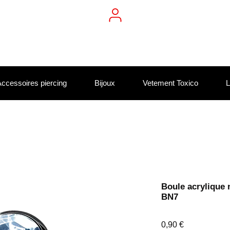
ccessoires piercing
Bijoux
Vetement Toxico
L
Boule acrylique n
BN7
Prix
0,90 €