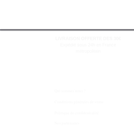
LIVRAISON OFFERTE DES 30€
Expédié sous 24h en France
métropolitain
Qui sommes nous ?
Conditions générales de vente
Politique de confidentialité
Nos partenaires