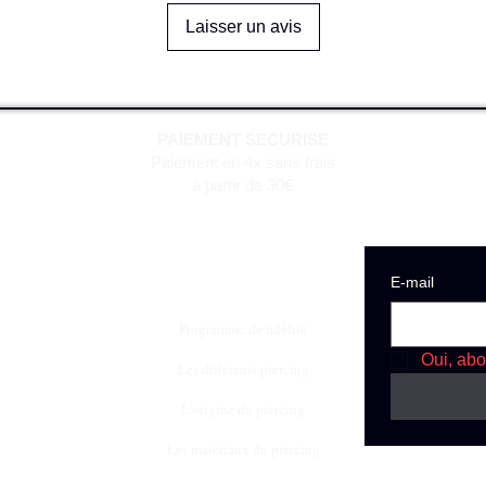
Laisser un avis
PAIEMENT SECURISE
Paiement en 4x sans frais
à partir de 30€
E‑mail
Programme de fidèlité
Oui, abo
Les différents piercing
L'origine du piercing
Les matériaux du piercing