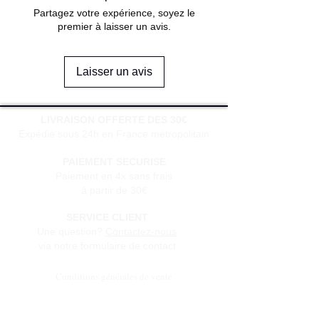
Partagez votre expérience, soyez le
premier à laisser un avis.
Laisser un avis
LIVRAISON OFFERTE DES 30€
Expédié sous 24h en France métropolitain
PAIEMENT SECURISE
Paiement en 4x sans frais
à partir de 30€
SERVICE CLIENT
Une question?
Contactez-nous
via notre formulaire de contact
Conditions générales de vente
Programme de fidèlité