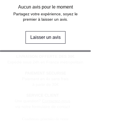
Aucun avis pour le moment
Partagez votre expérience, soyez le
premier à laisser un avis.
Laisser un avis
LIVRAISON OFFERTE DES 30€
Expédié sous 24h en France métropolitain
PAIEMENT SECURISE
Paiement en 4x sans frais
à partir de 30€
SERVICE CLIENT
Une question?
Contactez-nous
via notre formulaire de contact
Conditions générales de vente