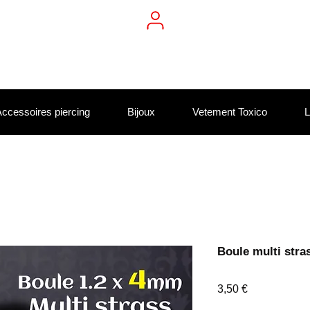
ccessoires piercing
Bijoux
Vetement Toxico
L
Boule multi stra
Prix
3,50 €