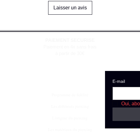
Laisser un avis
PAIEMENT SECURISE
Paiement en 4x sans frais
à partir de 30€
E‑mail
Programme de fidèlité
Oui, abo
Les différents piercing
L'origine du piercing
Les matériaux du piercing