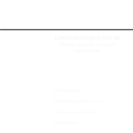
LIVRAISON OFFERTE DES 30€
Expédié sous 24h en France
métropolitain
Qui sommes nous ?
Conditions générales de vente
Politique de confidentialité
Nos partenaires