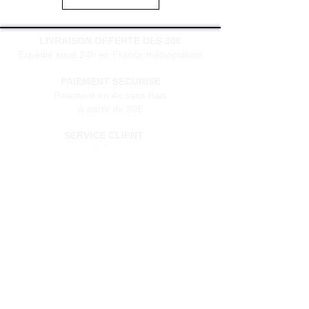
LIVRAISON OFFERTE DES 30€
Expédié sous 24h en France métropolitain
PAIEMENT SECURISE
Paiement en 4x sans frais
à partir de 30€
SERVICE CLIENT
Une question?
Contactez-nous
via notre formulaire de contact
Conditions générales de vente
Programme de fidèlité
BLOG
FAQ
Parrainer un ami