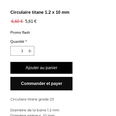
Circulaire titane 1.2 x 10 mm
Prix
Prix
 6,60 € 
5,61 €
original
promotionnel
Promo flash
Quantité
*
Ajouter au panier
Commander et payer
Circulaire titane grade 23
Diamètre de la barre 1.2 mm
Diamètre intérieur  10 mm 