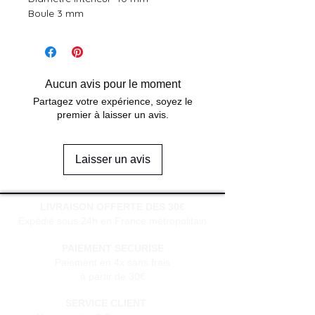
Boule 3 mm
Aucun avis pour le moment
Partagez votre expérience, soyez le
premier à laisser un avis.
Laisser un avis
LIVRAISON OFFERTE DES 30€
Expédié sous 24h en France métropolitain
PAIEMENT SECURISE
Paiement en 4x sans frais
à partir de 30€
SERVICE CLIENT