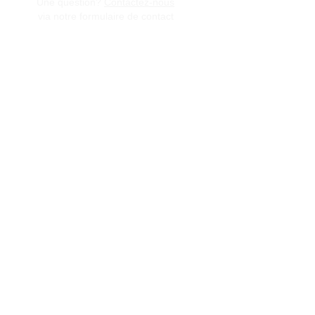
Une question?
Contactez-nous
via notre formulaire de contact
Conditions générales de vente
Programme de fidèlité
BLOG
FAQ
Parrainer un ami
E‑mail
Oui, abonnez-moi à votre 
newsletter.
Envoyer