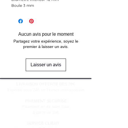
Boule 3 mm
Aucun avis pour le moment
Partagez votre expérience, soyez le
premier à laisser un avis.
Laisser un avis
LIVRAISON OFFERTE DES 30€
Expédié sous 24h en France métropolitain
PAIEMENT SECURISE
Paiement en 4x sans frais
à partir de 30€
SERVICE CLIENT