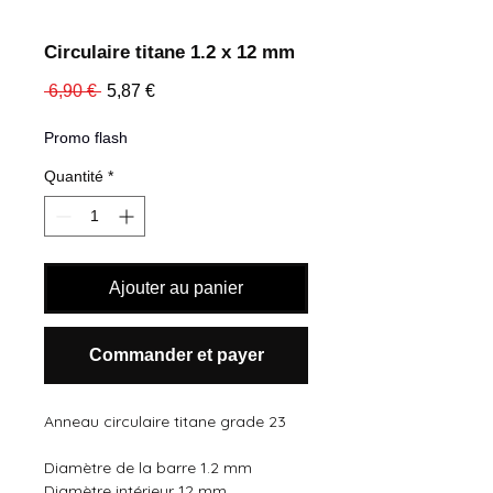
Circulaire titane 1.2 x 12 mm
Prix
Prix
 6,90 € 
5,87 €
original
promotionnel
Promo flash
Quantité
*
Ajouter au panier
Commander et payer
Anneau circulaire titane grade 23
Diamètre de la barre 1.2 mm
Diamètre intérieur 12 mm