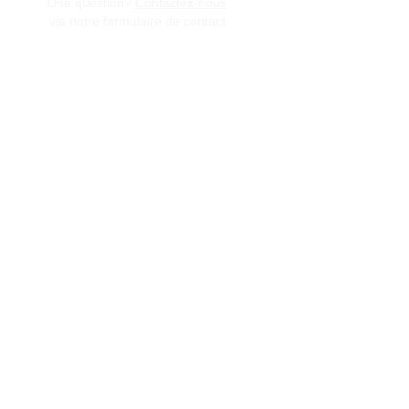
Une question?
Contactez-nous
via notre formulaire de contact
Conditions générales de vente
Programme de fidèlité
BLOG
FAQ
Parrainer un ami
E‑mail
Oui, abonnez-moi à votre 
newsletter.
Envoyer