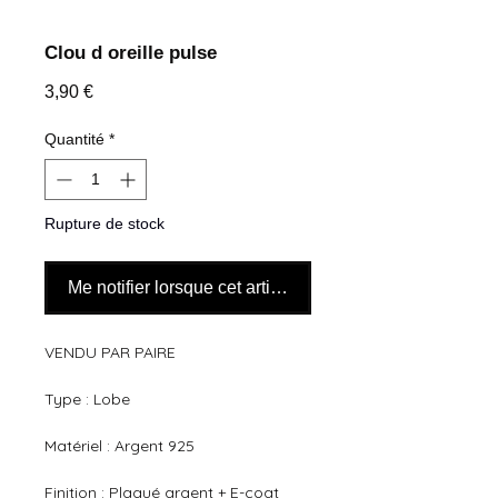
Clou d oreille pulse
Prix
3,90 €
Quantité
*
Rupture de stock
Me notifier lorsque cet article est disponible
VENDU PAR PAIRE
Type : Lobe
Matériel : Argent 925
Finition : Plaqué argent + E-coat