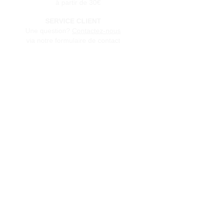
à partir de 30€
SERVICE CLIENT
Une question?
Contactez-nous
via notre formulaire de contact
Conditions générales de vente
Programme de fidèlité
BLOG
FAQ
Parrainer un ami
E‑mail
Oui, abonnez-moi à votre 
newsletter.