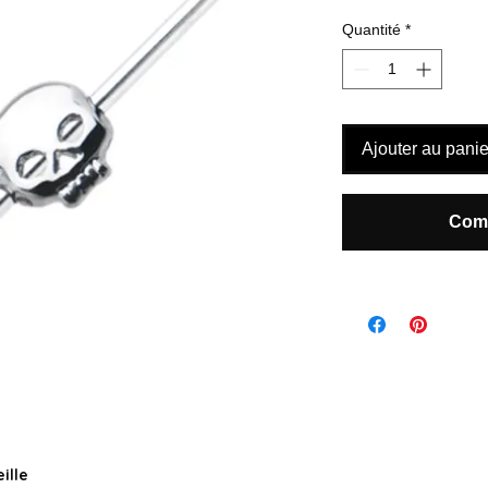
Quantité
*
Ajouter au panie
Comm
ille