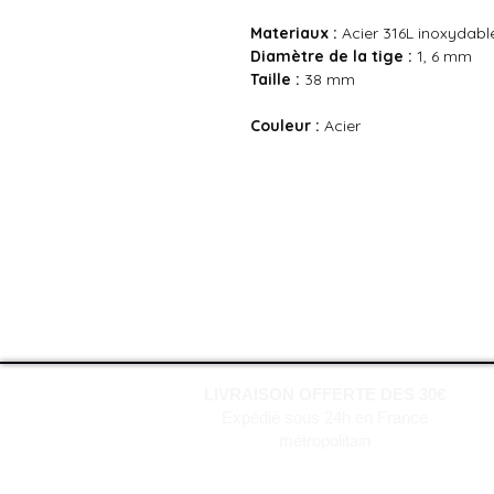
Materiaux :
Acier 316L inoxydabl
Diamètre de la tige :
1, 6 mm
Taille :
38 mm
Couleur :
Acier
LIVRAISON OFFERTE DES 30€
Expédié sous 24h en France
métropolitain