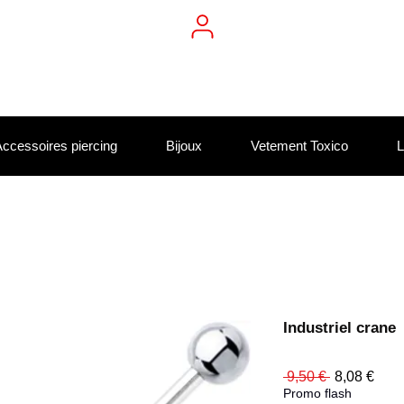
ccessoires piercing
Bijoux
Vetement Toxico
L
Industriel crane
Prix
Prix
 9,50 € 
8,08 €
original
prom
Promo flash