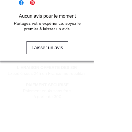
Aucun avis pour le moment
Partagez votre expérience, soyez le
premier à laisser un avis.
Laisser un avis
LIVRAISON OFFERTE DES 30€
Expédié sous 24h en France métropolitain
PAIEMENT SECURISE
Paiement en 4x sans frais
à partir de 30€
SERVICE CLIENT
Une question?
Contactez-nous
via notre formulaire de contact