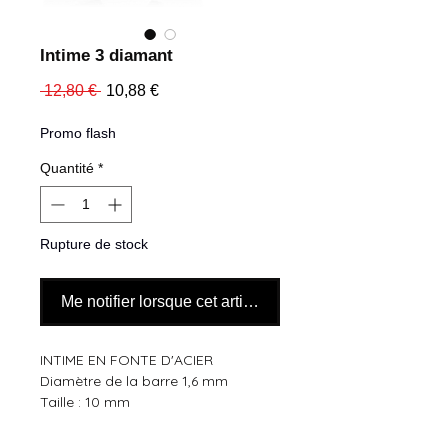
Intime 3 diamant
Prix
Prix
 12,80 € 
10,88 €
original
promotionnel
Promo flash
Quantité
*
Rupture de stock
Me notifier lorsque cet article est disponible
INTIME EN FONTE D'ACIER
Diamètre de la barre 1,6 mm
Taille : 10 mm