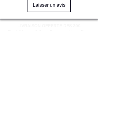
Laisser un avis
LIVRAISON OFFERTE DES 30€
Expédié sous 24h en France métropolitain
PAIEMENT SECURISE
Paiement en 4x sans frais
à partir de 30€
SERVICE CLIENT
Une question?
Contactez-nous
via notre formulaire de contact
Conditions générales de vente
Programme de fidèlité
BLOG
FAQ
Parrainer un ami