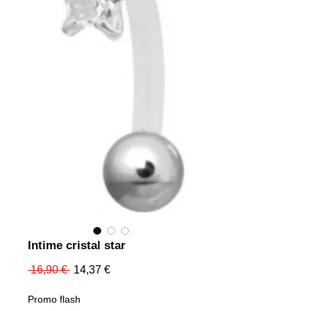
Intime cristal star
Prix
Prix
 16,90 € 
14,37 €
original
promotionnel
Promo flash