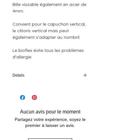
Bille vissable également en acier de 
4mm.
Convient pour le capuchon vertical, 
le clitoris vertical mais peut 
également s'adapter au nombril.
Le bioflex évite tous les problèmes 
d'allergie
Details
Temps de cicatrisation du piercing clitoris : 2
à 4 mois. Temps de cicatrisation du piercing
capuchon du clitoris : 2 à 4 mois. Le
piercing au capuchon du clitoris est
beaucoup plus fréquent que le piercing au
Aucun avis pour le moment
clitoris puisqu’il permet de stimuler le clitoris
Partagez votre expérience, soyez le
sans qu’il n’y ait un risque de
premier à laisser un avis.
désensibilisation.