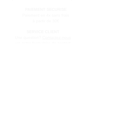
PAIEMENT SECURISE
Paiement en 4x sans frais
à partir de 30€
SERVICE CLIENT
Une question?
Contactez-nous
via notre formulaire de contact
Conditions générales de vente
Programme de fidèlité
BLOG
FAQ
Parrainer un ami
E‑mail