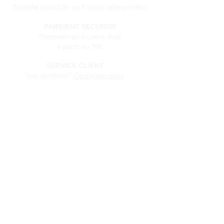
Expédié sous 24h en France métropolitain
PAIEMENT SECURISE
Paiement en 4x sans frais
à partir de 30€
SERVICE CLIENT
Une question?
Contactez-nous
via notre formulaire de contact
Conditions générales de vente
Programme de fidèlité
BLOG
FAQ
Parrainer un ami
E‑mail