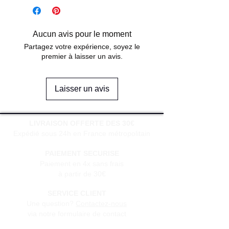
Aucun avis pour le moment
Partagez votre expérience, soyez le
premier à laisser un avis.
Laisser un avis
LIVRAISON OFFERTE DES 30€
Expédié sous 24h en France métropolitain
PAIEMENT SECURISE
Paiement en 4x sans frais
à partir de 30€
SERVICE CLIENT
Une question?
Contactez-nous
via notre formulaire de contact