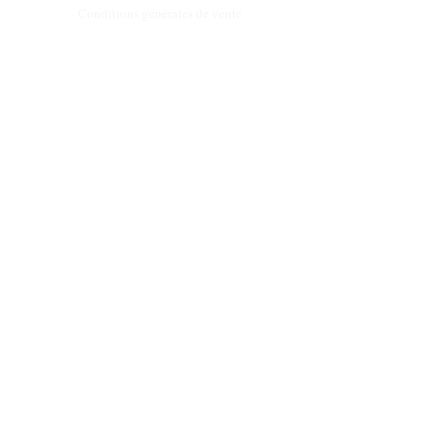
Conditions générales de vente
Programme de fidèlité
BLOG
FAQ
Parrainer un ami
E‑mail
Oui, abonnez-moi à votre 
newsletter.
Envoyer