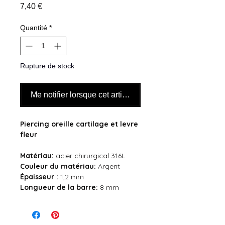
Prix
7,40 €
Quantité
*
Rupture de stock
Me notifier lorsque cet article est disponible
Piercing oreille cartilage et levre
fleur
Matériau:
acier chirurgical 316L
Couleur du
matériau:
Argent
Épaisseur :
1,2 mm
Longueur de la barre:
8 mm