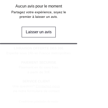
Aucun avis pour le moment
Partagez votre expérience, soyez le
premier à laisser un avis.
Laisser un avis
LIVRAISON OFFERTE DES 30€
Expédié sous 24h en France métropolitain
PAIEMENT SECURISE
Paiement en 4x sans frais
à partir de 30€
SERVICE CLIENT
Une question?
Contactez-nous
via notre formulaire de contact
Conditions générales de vente