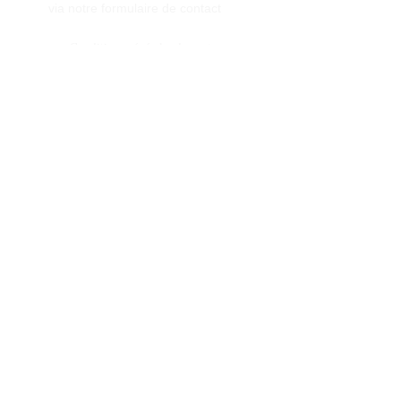
via notre formulaire de contact
Conditions générales de vente
Programme de fidèlité
BLOG
FAQ
Parrainer un ami
E‑mail
Oui, abonnez-moi à votre 
newsletter.
Envoyer