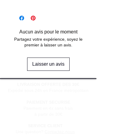
Aucun avis pour le moment
Partagez votre expérience, soyez le
premier à laisser un avis.
Laisser un avis
LIVRAISON OFFERTE DES 30€
Expédié sous 24h en France métropolitain
PAIEMENT SECURISE
Paiement en 4x sans frais
à partir de 30€
SERVICE CLIENT
Une question?
Contactez-nous