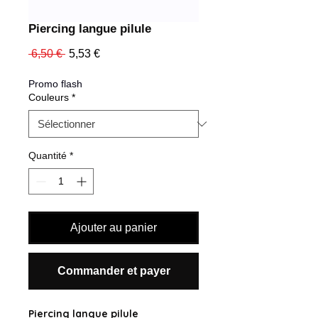
Piercing langue pilule
Prix
Prix
 6,50 € 
5,53 €
original
promotionnel
Promo flash
Couleurs
*
Quantité
*
Ajouter au panier
Commander et payer
Piercing langue pilule