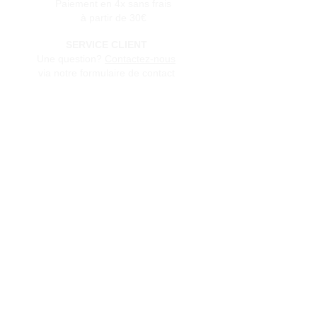
Paiement en 4x sans frais
à partir de 30€
SERVICE CLIENT
Une question?
Contactez-nous
via notre formulaire de contact
Conditions générales de vente
Programme de fidèlité
BLOG
FAQ
Parrainer un ami
E‑mail
Oui, abonnez-moi à votre 
newsletter.