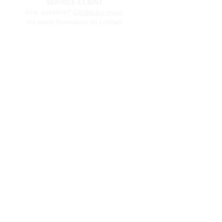
SERVICE CLIENT
Une question?
Contactez-nous
via notre formulaire de contact
Conditions générales de vente
Programme de fidèlité
BLOG
FAQ
Parrainer un ami
E‑mail
Oui, abonnez-moi à votre 
newsletter.
Envoyer