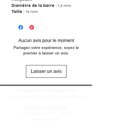
Diamètre de la barre :
1,6 mm
Taille :
16 mm
Aucun avis pour le moment
Partagez votre expérience, soyez le
premier à laisser un avis.
Laisser un avis
LIVRAISON OFFERTE DES 30€
Expédié sous 24h en France métropolitain
PAIEMENT SECURISE
Paiement en 4x sans frais
à partir de 30€