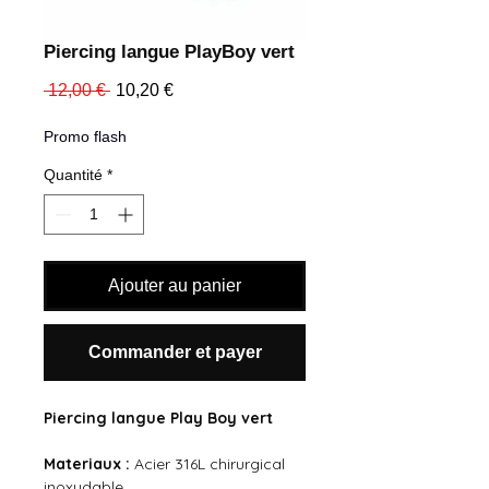
Piercing langue PlayBoy vert
Prix
Prix
 12,00 € 
10,20 €
original
promotionnel
Promo flash
Quantité
*
Ajouter au panier
Commander et payer
Piercing langue Play Boy vert
Materiaux :
Acier 316L chirurgical
inoxydable