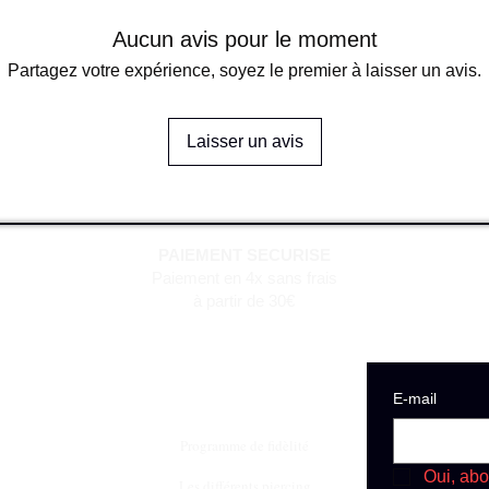
Aucun avis pour le moment
Partagez votre expérience, soyez le premier à laisser un avis.
Laisser un avis
PAIEMENT SECURISE
Paiement en 4x sans frais
à partir de 30€
E‑mail
Programme de fidèlité
Oui, abo
Les différents piercing