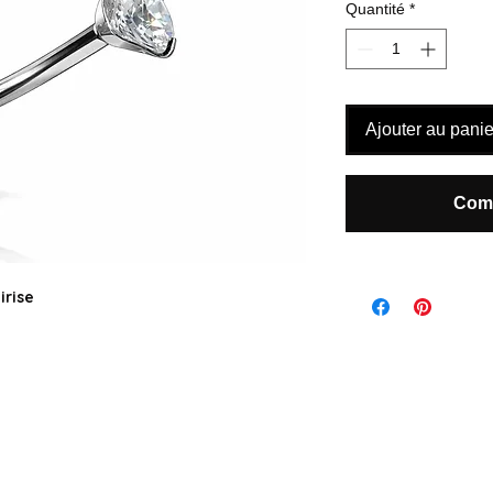
Quantité
*
Ajouter au panie
Comm
irise