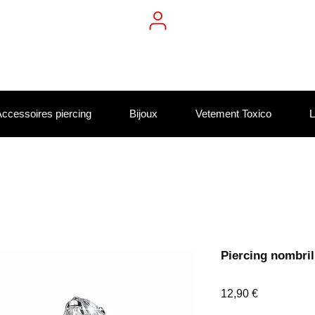
ccessoires piercing
Bijoux
Vetement Toxico
L
Piercing nombril
Prix
12,90 €