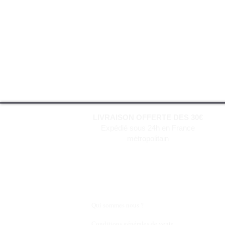
LIVRAISON OFFERTE DES 30€
Expédié sous 24h en France
métropolitain
Qui sommes nous ?
Conditions générales de vente