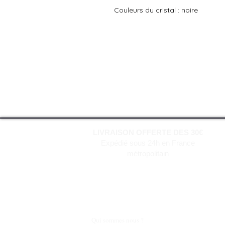
Couleurs du cristal : noire
LIVRAISON OFFERTE DES 30€
Expédié sous 24h en France
métropolitain
Qui sommes nous ?