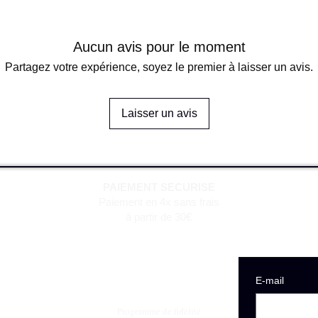
Aucun avis pour le moment
Partagez votre expérience, soyez le premier à laisser un avis.
Laisser un avis
PAIEMENT SECURISE
Paiement en 4x sans frais
à partir de 30€
E‑mail
Programme de fidèlité