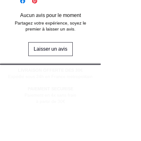
Aucun avis pour le moment
Partagez votre expérience, soyez le
premier à laisser un avis.
Laisser un avis
LIVRAISON OFFERTE DES 30€
Expédié sous 24h en France métropolitain
PAIEMENT SECURISE
Paiement en 4x sans frais
à partir de 30€
SERVICE CLIENT
Une question?
Contactez-nous
via notre formulaire de contact
Conditions générales de vente