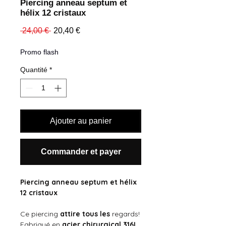
Piercing anneau septum et
hélix 12 cristaux
Prix
Prix
 24,00 € 
20,40 €
original
promotionnel
Promo flash
Quantité
*
Ajouter au panier
Commander et payer
Piercing anneau septum et hélix
12 cristaux
Ce piercing
attire tous les
regards!
Fabriqué en
acier chirurgical 316L