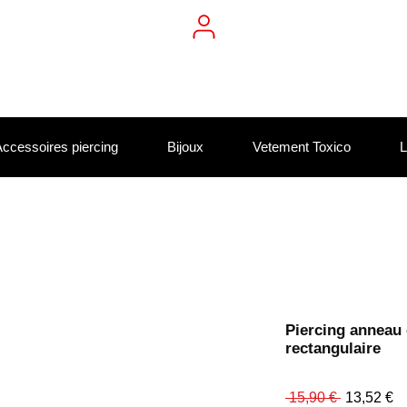
ccessoires piercing
Bijoux
Vetement Toxico
L
Piercing anneau c
rectangulaire
Prix
Pr
 15,90 € 
13,52 €