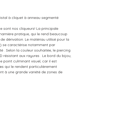
cristal à cliquet à anneau segmenté
ce sont nos cliqueurs! La principale
charnière pratique, qui le rend beaucoup
l de dérivation. Le matériau utilisé pour la
6L) se caractérise notamment par
té . Selon la couleur souhaitée, le piercing
 résistant aux rayures . Le bord du bijou,
de point culminant visuel, car il est
s qui le rendent particulièrement
ent à une grande variété de zones de