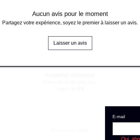
Aucun avis pour le moment
Partagez votre expérience, soyez le premier à laisser un avis.
Laisser un avis
PAIEMENT SECURISE
Paiement en 4x sans frais
à partir de 30€
E‑mail
Programme de fidèlité
Oui, abo