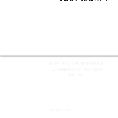
LIVRAISON OFFERTE DES 30€
Expédié sous 24h en France
métropolitain
Qui sommes nous ?