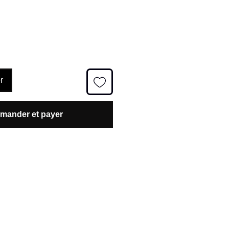
omotionnel
r
ander et payer