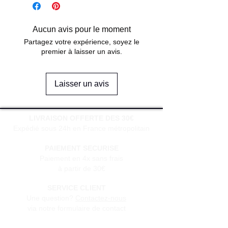
Aucun avis pour le moment
Partagez votre expérience, soyez le
premier à laisser un avis.
Laisser un avis
LIVRAISON OFFERTE DES 30€
Expédié sous 24h en France métropolitain
PAIEMENT SECURISE
Paiement en 4x sans frais
à partir de 30€
SERVICE CLIENT
Une question?
Contactez-nous
via notre formulaire de contact