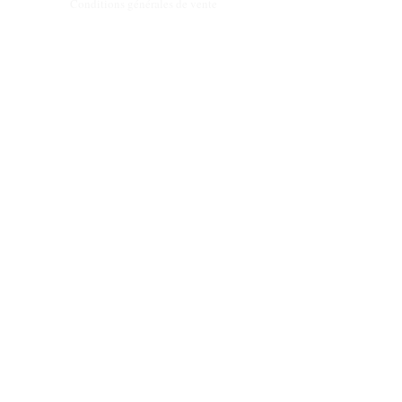
Conditions générales de vente
Programme de fidèlité
BLOG
FAQ
Parrainer un ami
E‑mail
Oui, abonnez-moi à votre 
newsletter.
Envoyer