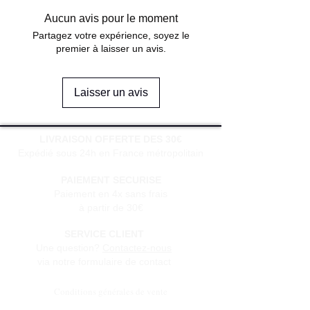
Aucun avis pour le moment
Partagez votre expérience, soyez le
premier à laisser un avis.
Laisser un avis
LIVRAISON OFFERTE DES 30€
Expédié sous 24h en France métropolitain
PAIEMENT SECURISE
Paiement en 4x sans frais
à partir de 30€
SERVICE CLIENT
Une question?
Contactez-nous
via notre formulaire de contact
Conditions générales de vente