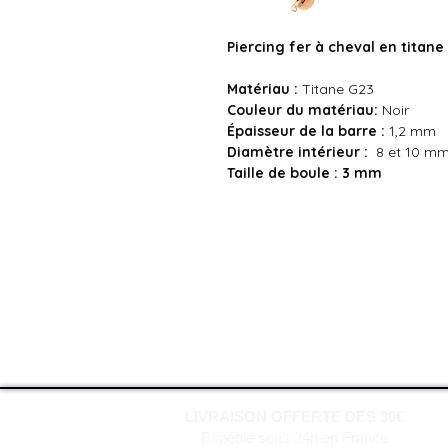
Piercing fer à cheval en titane
Matériau :
Titane G23
Couleur du matériau:
Noir
Épaisseur de la barre :
1,2 m
Diamètre intérieur :
8 et 10 m
Taille de boule : 3 mm
LIVRAISON OFFERTE DES 30€
Expédié sous 24h en France