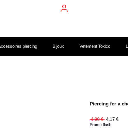
ccessoires piercing
Bijoux
Vetement Toxico
L
Piercing fer a ch
Prix
Prix
 4,90 € 
4,17 €
original
prom
Promo flash