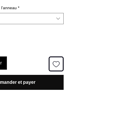
e l'anneau
*
r
ander et payer