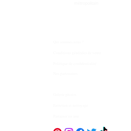
métropolitain
Qui sommes nous ?
Conditions générales de vente
Politique de confidentialité
Nos partenaires
Galerie photos
Entretien et nettoyage
Parrainer un ami