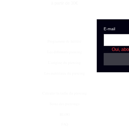
à partir de 30€
E‑mail
Programme de fidèlité
Oui, abo
Les différents piercing
L'origine du piercing
Les matériaux du piercing
Calculer la taille du piercing
Soins des piercings
BLOG
FAQ