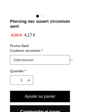
Piercing nez ouvert zirconium
serti
Prix
Prix
 4,90 € 
4,17 €
original
promotionnel
Promo flash
Couleurs zirconium
*
Quantité
*
Ajouter au panier
Commander et payer