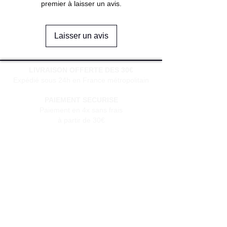
premier à laisser un avis.
Laisser un avis
LIVRAISON OFFERTE DES 30€
Expédié sous 24h en France métropolitain
PAIEMENT SECURISE
Paiement en 4x sans frais
à partir de 30€
SERVICE CLIENT
Une question?
Contactez-nous
via notre formulaire de contact
Conditions générales de vente
Programme de fidèlité
BLOG