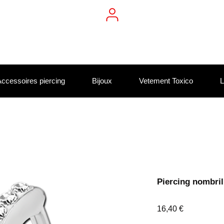
ccessoires piercing
Bijoux
Vetement Toxico
L
Piercing nombril 
Prix
16,40 €