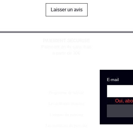
Laisser un avis
PAIEMENT SECURISE
Paiement en 4x sans frais
à partir de 30€
E‑mail
Programme de fidèlité
Oui, abo
Les différents piercing
L'origine du piercing
Les matériaux du piercing