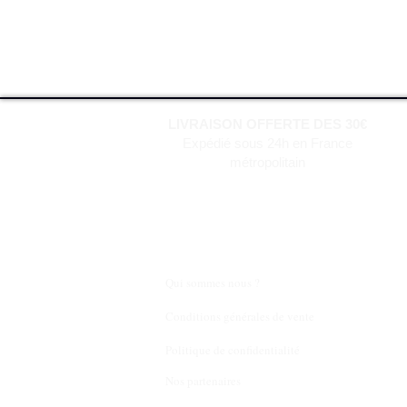
LIVRAISON OFFERTE DES 30€
Expédié sous 24h en France
métropolitain
Qui sommes nous ?
Conditions générales de vente
Politique de confidentialité
Nos partenaires