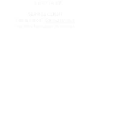
à partir de 30€
SERVICE CLIENT
Une question?
Contactez-nous
via notre formulaire de contact
Conditions générales de vente
Programme de fidèlité
BLOG
FAQ
Parrainer un ami
E‑mail
Oui, abonnez-moi à votre 
newsletter.