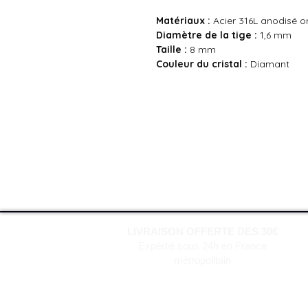
Matériaux :
Acier 316L anodisé o
Diamètre de la tige :
1,6 mm
Taille :
8 mm
Couleur du cristal :
Diamant
LIVRAISON OFFERTE DES 30€
Expédié sous 24h en France
métropolitain