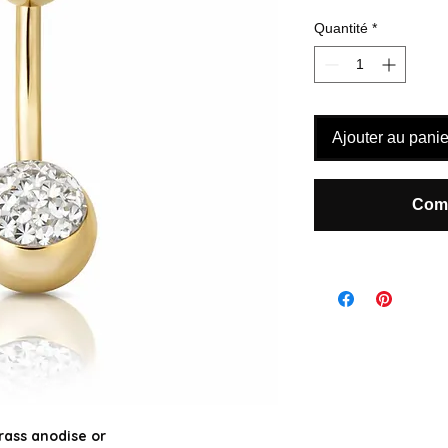
Quantité
*
Ajouter au panie
Comm
rass anodise or