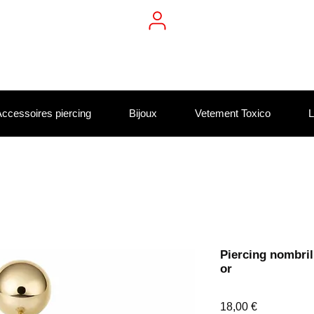
ccessoires piercing
Bijoux
Vetement Toxico
L
Piercing nombril
or
Prix
18,00 €