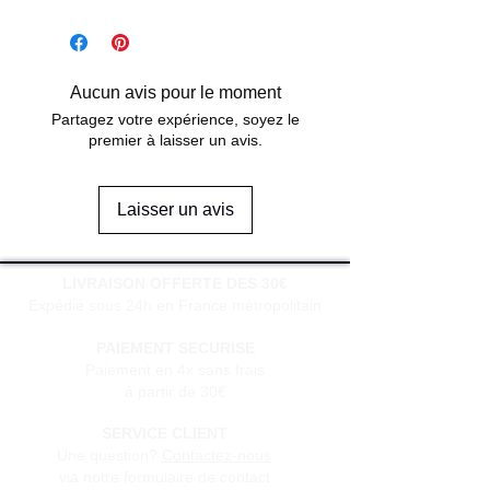
Aucun avis pour le moment
Partagez votre expérience, soyez le
premier à laisser un avis.
Laisser un avis
LIVRAISON OFFERTE DES 30€
Expédié sous 24h en France métropolitain
PAIEMENT SECURISE
Paiement en 4x sans frais
à partir de 30€
SERVICE CLIENT
Une question?
Contactez-nous
via notre formulaire de contact