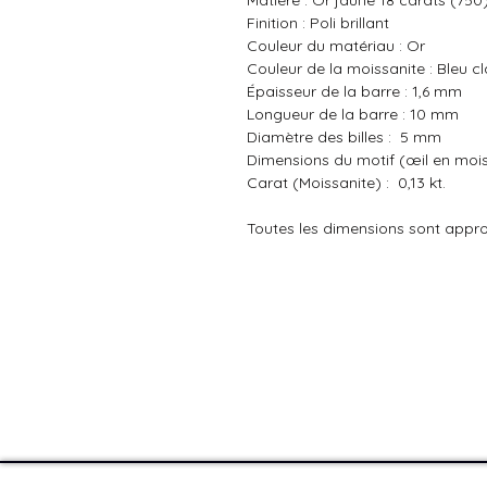
Matière :
Or jaune 18 carats (750
Finition : Poli brillant
Couleur du matériau : Or
Couleur de la moissanite : Bleu cl
Épaisseur de la barre : 1,6 mm
Longueur de la barre : 10 mm
Diamètre des billes : 5 mm
Dimensions du motif (œil en moi
Carat (Moissanite) : 0,13 kt.
Toutes les dimensions sont appr