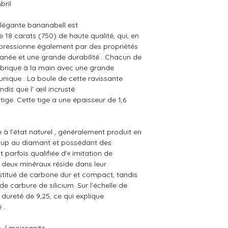
bril
légante bananabell est
 18 carats (750) de haute qualité, qui, en
impressionne également par des propriétés
tanée et une grande durabilité . Chacun de
fabriqué à la main avec une grande
 unique
.
La boule de cette ravissante
dis que l' œil incrusté
tige. Cette tige a une épaisseur de 1,6
 à l'état naturel , généralement produit en
oup au diamant et possédant des
t parfois qualifiée d'« imitation de
s deux minéraux réside dans leur
stitué de carbone dur et compact, tandis
 carbure de silicium. Sur l'échelle de
dureté de 9,25, ce qui explique
 .