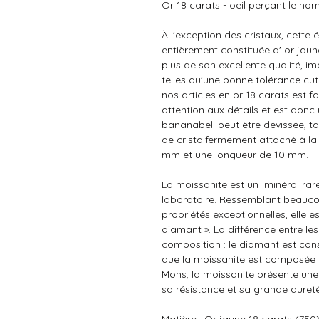
Or 18 carats - oeil perçant le nom
À l'exception des cristaux,
cette é
entièrement constituée d' or jaune
plus de son excellente qualité, 
telles qu'une bonne tolérance cu
nos articles en or 18 carats est 
attention aux détails et est donc
bananabell peut être dévissée, tan
de cristalfermement attaché à la 
mm et une longueur de 10 mm.
La moissanite est un minéral rare
laboratoire. Ressemblant beauc
propriétés exceptionnelles, elle es
diamant ». La différence entre le
composition : le diamant est con
que la moissanite est composée de
Mohs, la moissanite présente une 
sa résistance et sa grande dureté