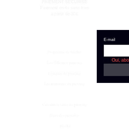
PAIEMENT SECURISE
Paiement en 4x sans frais
à partir de 30€
E‑mail
Programme de fidèlité
Oui, abo
Les différents piercing
L'origine du piercing
Les matériaux du piercing
Calculer la taille du piercing
Soins des piercings
BLOG