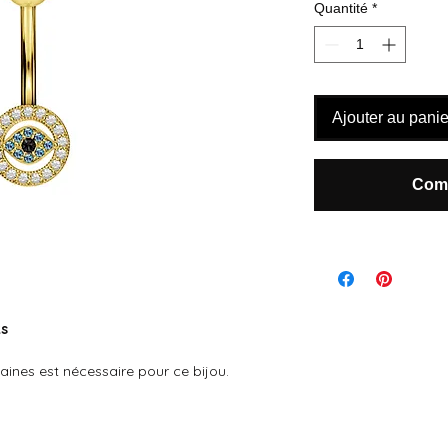
Quantité
*
Ajouter au panie
Comm
ts
maines est nécessaire pour ce bijou.