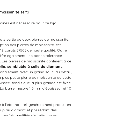
 moissanite serti
maines est nécessaire pour ce bijou.
ats sertie de deux pierres de moissanite.
eption des
pierres de moissanite,
est
18 carats (750) de haute qualité. Outre
 offre également une bonne tolérance
. Les pierres de moissanite confèrent à ce
elle, semblable à celle du diamant
.
analement avec un grand souci du détail ,
a plus petite pierre de moissanite de cette
issée, tandis que la plus grande est fixée
La barre mesure 1,6 mm d'épaisseur et 10
 à l'état naturel, généralement produit en
oup au diamant et possédant des
t parfois qualifiée d'« imitation de