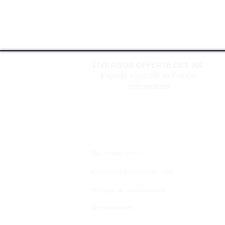
LIVRAISON OFFERTE DES 30€
Expédié sous 24h en France
métropolitain
Qui sommes nous ?
Conditions générales de vente
Politique de confidentialité
Nos partenaires