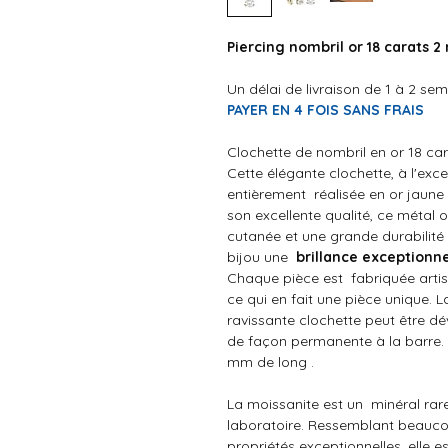
Piercing nombril or 18 carats 2
Un délai de livraison de 1 à 2 se
PAYER EN 4 FOIS SANS FRAIS
Clochette de nombril en or 18 car
Cette élégante clochette, à l'exc
entièrement réalisée en or jaune 
son excellente qualité, ce métal
cutanée et une grande durabilité 
bijou une
brillance exceptionn
Chaque pièce est fabriquée artis
ce qui en fait une pièce unique. L
ravissante clochette peut être dév
de façon permanente à la barre. 
mm de long .
La moissanite est un minéral rare
laboratoire. Ressemblant beauc
propriétés exceptionnelles, elle es