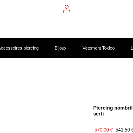
ccessoires piercing
Bijoux
Vetement Toxico
L
Piercing nombril
serti
Prix
 570,00 € 
541,50 