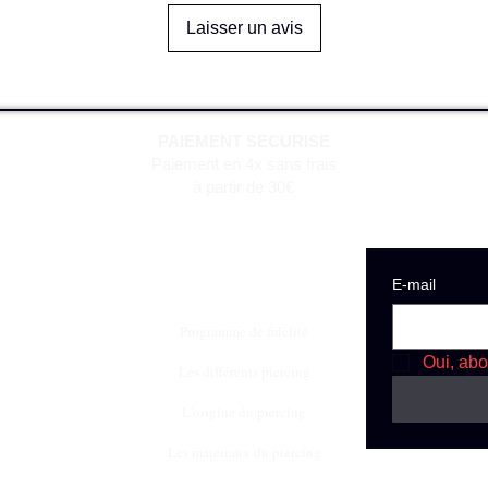
Laisser un avis
PAIEMENT SECURISE
Paiement en 4x sans frais
à partir de 30€
E‑mail
Programme de fidèlité
Oui, abo
Les différents piercing
L'origine du piercing
Les matériaux du piercing