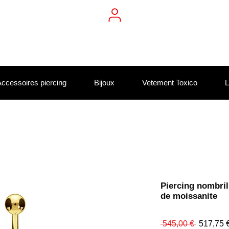
ccessoires piercing
Bijoux
Vetement Toxico
L
Piercing nombril 
de moissanite
Prix
 545,00 € 
517,75 