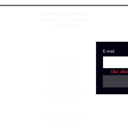
PAIEMENT SECURISE
Paiement en 4x sans frais
à partir de 30€
E‑mail
Programme de fidèlité
Oui, abo
Les différents piercing
L'origine du piercing
Les matériaux du piercing
Calculer la taille du piercing
Soins des piercings