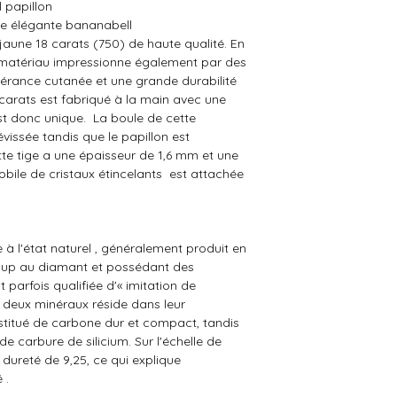
l papillon
tte élégante bananabell
aune 18 carats (750) de haute qualité. En
le matériau impressionne également par des
lérance cutanée et une grande durabilité
 carats est fabriqué à la main avec une
st donc unique. La boule de cette
issée tandis que le papillon est
e tige a une épaisseur de 1,6 mm et une
ile de cristaux étincelants est attachée
 à l'état naturel , généralement produit en
oup au diamant et possédant des
t parfois qualifiée d'« imitation de
s deux minéraux réside dans leur
stitué de carbone dur et compact, tandis
 carbure de silicium. Sur l'échelle de
dureté de 9,25, ce qui explique
 .