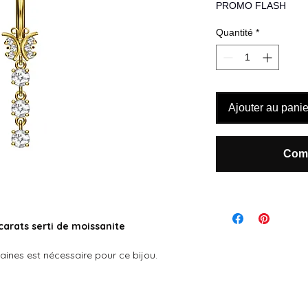
original
PROMO FLASH
Quantité
*
Ajouter au panie
Comm
 carats serti de moissanite
maines est nécessaire pour ce bijou.