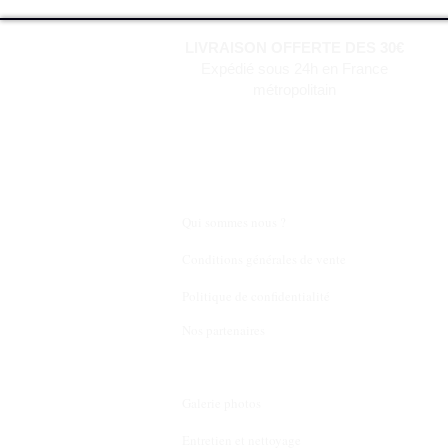
LIVRAISON OFFERTE DES 30€
Expédié sous 24h en France
métropolitain
Qui sommes nous ?
Conditions générales de vente
Politique de confidentialité
Nos partenaires
Galerie photos
Entretien et nettoyage