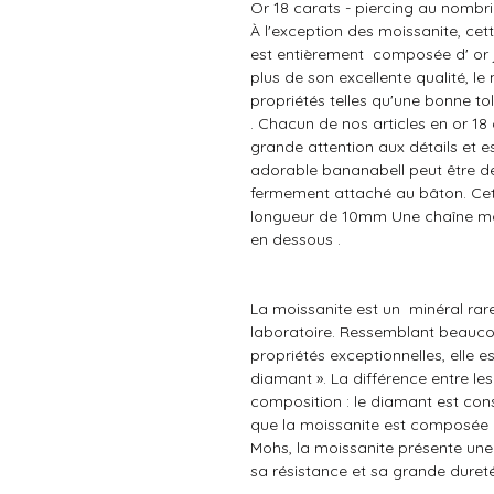
Or 18 carats - piercing au nombri
À l'exception des moissanite
, ce
est entièrement composée d' or j
plus de son excellente qualité, 
propriétés telles qu'une bonne to
. Chacun de nos articles en or 18
grande attention aux détails et e
adorable bananabell peut être dév
fermement attaché au bâton. Cett
longueur de 10mm Une chaîne mob
en dessous .
La moissanite est un minéral rare
laboratoire. Ressemblant beauc
propriétés exceptionnelles, elle es
diamant ». La différence entre le
composition : le diamant est con
que la moissanite est composée de
Mohs, la moissanite présente une 
sa résistance et sa grande dureté