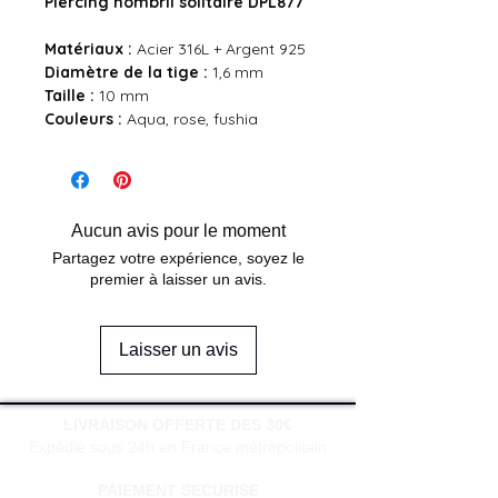
Piercing nombril solitaire DPL877
Matériaux :
Acier 316L + Argent 925
Diamètre de la tige :
1,6 mm
Taille :
10 mm
Couleurs :
Aqua, rose, fushia
Aucun avis pour le moment
Partagez votre expérience, soyez le
premier à laisser un avis.
Laisser un avis
LIVRAISON OFFERTE DES 30€
Expédié sous 24h en France métropolitain
PAIEMENT SECURISE