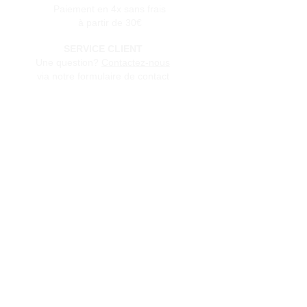
Paiement en 4x sans frais
à partir de 30€
SERVICE CLIENT
Une question?
Contactez-nous
via notre formulaire de contact
Conditions générales de vente
Programme de fidèlité
BLOG
FAQ
Parrainer un ami
E‑mail
Oui, abonnez-moi à votre 