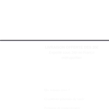
LIVRAISON OFFERTE DES 30€
Expédié sous 24h en France
métropolitain
Qui sommes nous ?
Conditions générales de vente
Politique de confidentialité