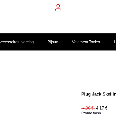
ccessoires piercing
Bijoux
Vetement Toxico
L
Plug Jack Skelli
Prix
Prix
 4,90 € 
4,17 €
original
prom
Promo flash