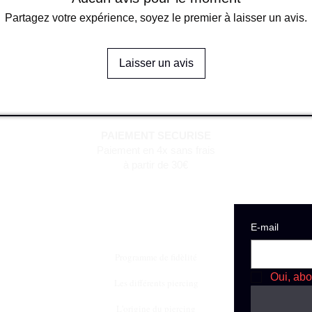
Partagez votre expérience, soyez le premier à laisser un avis.
Laisser un avis
PAIEMENT SECURISE
Paiement en 4x sans frais
à partir de 30€
E‑mail
Programme de fidèlité
Oui, abo
Les différents piercing
L'origine du piercing