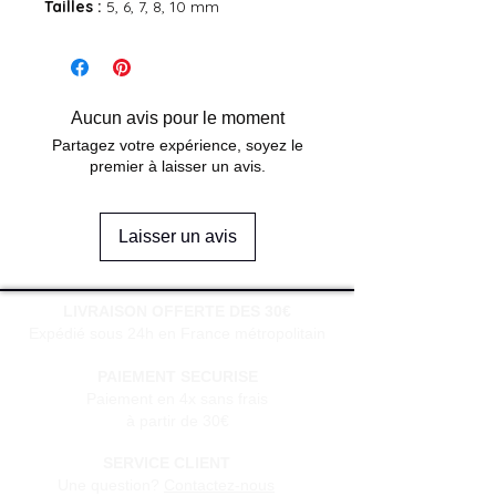
Tailles :
5, 6, 7, 8, 10 mm
Aucun avis pour le moment
Partagez votre expérience, soyez le
premier à laisser un avis.
Laisser un avis
LIVRAISON OFFERTE DES 30€
Expédié sous 24h en France métropolitain
PAIEMENT SECURISE
Paiement en 4x sans frais
à partir de 30€
SERVICE CLIENT
Une question?
Contactez-nous