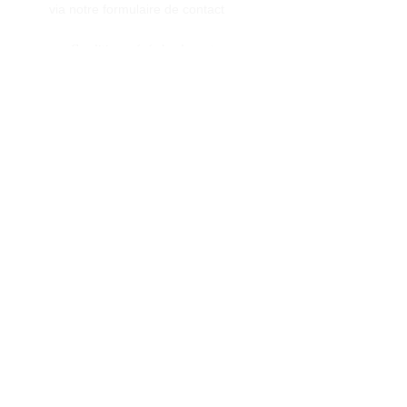
via notre formulaire de contact
Conditions générales de vente
Programme de fidèlité
BLOG
FAQ
Parrainer un ami
E‑mail
Oui, abonnez-moi à votre 
newsletter.
Envoyer